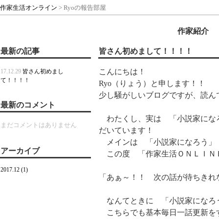
作家生活オンライン
> Ryoの報告部屋
作家紹介
最新の記事
皆さん初めまして！！！！
こんにちは！
17.12.29
皆さん初めまし
て！！！！
Ryo（りょう）と申します！！
少し騒がしいブログですが、読ん
最新のコメント
わたくし、実は 「小説家になろ
まだコメントはありません
だいています！
メインは 「小説家になろう」 
アーカイブ
この度 「作家生活ＯＮＬＩＮ
2017.12 (1)
「あぁ～！！ 次の話が待ちきれ
なんてときに 「小説家になろ
こちらでも基本毎日一話更新をす